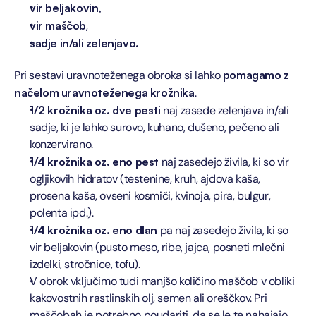
vir beljakovin,
vir maščob
,
sadje in/ali zelenjavo.
Pri sestavi uravnoteženega obroka si lahko 
pomagamo z 
načelom uravnoteženega krožnika
. 
1/2 krožnika oz. dve pesti 
naj zasede zelenjava in/ali 
sadje, ki je lahko surovo, kuhano, dušeno, pečeno ali 
konzervirano. 
1/4 krožnika oz. eno pest
 naj zasedejo živila, ki so vir 
ogljikovih hidratov (testenine, kruh, ajdova kaša, 
prosena kaša, ovseni kosmiči, kvinoja, pira, bulgur, 
polenta ipd.). 
1/4 krožnika oz. eno dlan
 pa naj zasedejo živila, ki so 
vir beljakovin (pusto meso, ribe, jajca, posneti mlečni 
izdelki, stročnice, tofu). 
V obrok vključimo tudi manjšo količino maščob v obliki 
kakovostnih rastlinskih olj, semen ali oreščkov. Pri 
maščobah je potrebno poudariti, da se le te nahajajo 