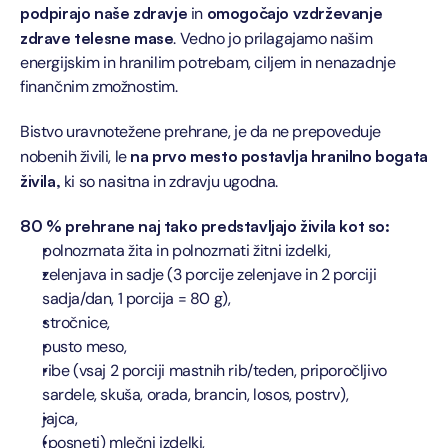
podpirajo naše zdravje
 in 
omogočajo vzdrževanje 
zdrave telesne mase
. Vedno jo prilagajamo našim 
energijskim in hranilim potrebam, ciljem in nenazadnje 
finančnim zmožnostim.
Bistvo
uravnotežene prehrane, je da ne prepoveduje 
nobenih živili, le 
na prvo mesto postavlja hranilno bogata 
živila,
 ki so nasitna in zdravju ugodna. 
80 % prehrane naj tako predstavljajo živila kot so:
polnozrnata žita in polnozrnati žitni izdelki,
zelenjava in sadje (3 porcije zelenjave in 2 porciji 
sadja/dan, 1 porcija = 80 g),
stročnice,
pusto meso,
ribe (vsaj 2 porciji mastnih rib/teden, priporočljivo 
sardele, skuša, orada, brancin, losos, postrv),
jajca,
(posneti) mlečni izdelki,