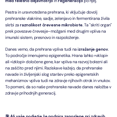
med telesno dejavnostjo
 in 
regeneracijo
 po njej.
Pestra in uravnotežena prehrana, ki vključuje dovolj 
prehranske vlaknine, sadje, zelenjavo in fermentirana živila 
skrbi za 
raznolikost črevesne mikrobiote
. Ta "skriti organ" 
prek povezave črevesje–možgani med drugim vpliva na 
imunski sistem, presnovo in razpoloženje.
Danes vemo, da prehrana vpliva tudi na 
izražanje genov
. 
To področje imenujemo epigenetika. Hrana lahko »vklopi« 
ali »izklopi« določene gene, kar vpliva na razvoj bolezni ali 
na zaščito pred njimi. Raziskave kažejo, da prehranske 
navade in življenjski slog staršev preko epigenetskih 
mehanizmov vpliva tudi na zdravje njihovih otrok in vnukov. 
To pomeni, da so naše prehranske navade danes naložba v 
zdravje prihodnjih generacij.
🎯 Ali vaše podjetje že podpira zaposlene pri zdravih 