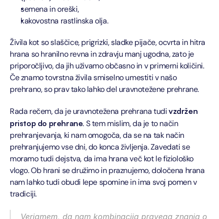
semena in oreški,
kakovostna rastlinska olja.
Živila kot so slaščice, prigrizki, sladke pijače, ocvrta in hitra 
hrana so hranilno revna in zdravju manj ugodna, zato je 
priporočljivo, da jih uživamo občasno in v primerni količini. 
Če znamo tovrstna živila smiselno umestiti v našo 
prehrano, so prav tako lahko del uravnotežene prehrane.
Rada rečem, da je uravnotežena prehrana tudi 
vzdržen 
pristop do prehrane
. S tem mislim, da je to način 
prehranjevanja, ki nam omogoča, da se na tak način 
prehranjujemo vse dni, do konca življenja. Zavedati se 
moramo tudi dejstva, da ima hrana več kot le fiziološko 
vlogo. Ob hrani se družimo in praznujemo, določena hrana 
nam lahko tudi obudi lepe spomine in ima svoj pomen v 
tradiciji.
Verjamem, da nam kombinacija pravega znanja o 