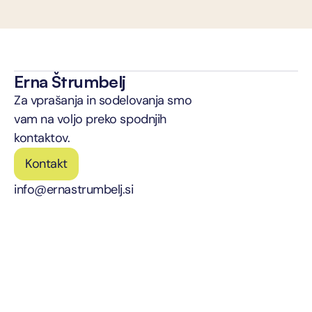
Erna Štrumbelj
Za vprašanja in sodelovanja smo 
vam na voljo preko spodnjih 
kontaktov.
Kontakt
info@ernastrumbelj.si
O nas
Izobraževanja
Blog
Prehransko svetovanje
Kontakt
Think4Two