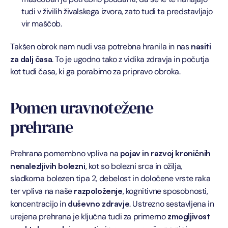
tudi v živilih živalskega izvora, zato tudi ta predstavljajo 
vir maščob.
Takšen obrok nam nudi vsa potrebna hranila in nas 
nasiti 
za dalj časa
. To je ugodno tako z vidika zdravja in počutja 
kot tudi časa, ki ga porabimo za pripravo obroka.
Pomen uravnotežene 
prehrane
Prehrana pomembno vpliva na 
pojav in razvoj kroničnih 
nenalezljivih bolezni
, kot so bolezni srca in ožilja, 
sladkorna bolezen tipa 2, debelost in določene vrste raka 
ter vpliva na naše 
razpoloženje
, kognitivne sposobnosti, 
koncentracijo in 
duševno
zdravje
. Ustrezno sestavljena in 
urejena prehrana je ključna tudi za primerno 
zmogljivost 